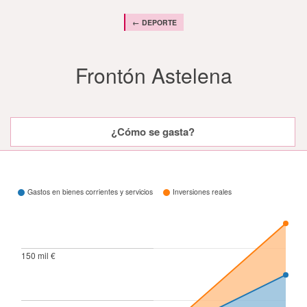
← DEPORTE
Frontón Astelena
¿Cómo se gasta?
¿Cómo se gasta?
Gastos en bienes corrientes y servicios
Inversiones reales
150 mil €