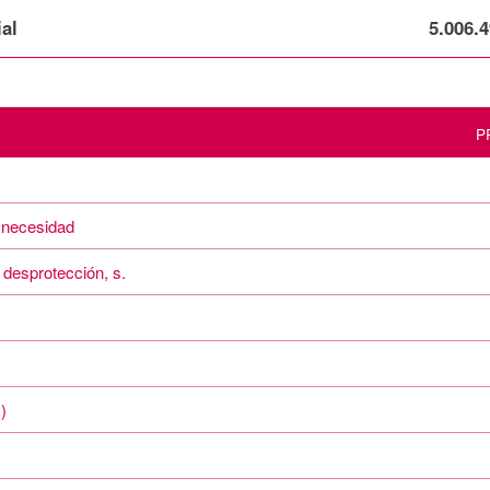
al
5.006.4
P
e necesidad
 desprotección, s.
)