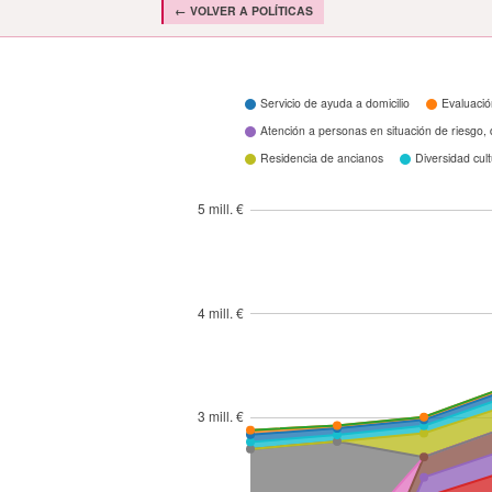
← VOLVER A POLÍTICAS
¿En qué se gasta?
Servicio de ayuda a domicilio
Evaluació
Atención a personas en situación de riesgo, 
Residencia de ancianos
Diversidad cul
5 mill. €
4 mill. €
3 mill. €