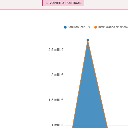
← VOLVER A POLÍTICAS
¿Cómo se gasta?
Familias (cap. 7)
Instituciones sin fines
2,5 mill. €
2 mill. €
1,5 mill. €
1 mill. €